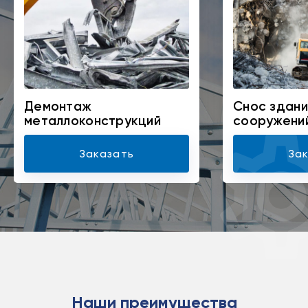
Демонтаж
Снос здани
металлоконструкций
сооружени
Заказать
За
Наши преимущества